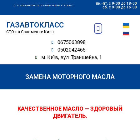
пн.-пт. с 9-00 до 18-00
СТО «ГАЗАВТОКЛАСС» РАБОТАЕМ С 2008 Г.
сб. с 9-00 до 16-00
ГАЗАВТОКЛАСС
ПОДБОР АВТОЗАПЧАСТЕЙ
СТО на Соломенке Киев
0675063898
0502042465
м. Київ, вул. Траншейна, 1
ЗАМЕНА МОТОРНОГО МАСЛА
КАЧЕСТВЕННОЕ МАСЛО — ЗДОРОВЫЙ
ДВИГАТЕЛЬ.