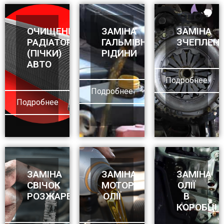
ОЧИЩЕННЯ
ЗАМІНА
ЗАМІНА
РАДІАТОРА
ГАЛЬМІВНОЇ
ЗЧЕПЛЕН
(ПІЧКИ)
РІДИНИ
АВТО
Подробнее
Подробнее
Подробнее
ЗАМІНА
ЗАМІНА
ЗАМІНА
СВІЧОК
МОТОРНОЇ
ОЛІЇ
РОЗЖАРЕННЯ
ОЛІЇ
В
КОРОБЦІ